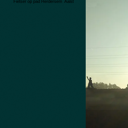
Fietser op pad Herdersem
Aalst