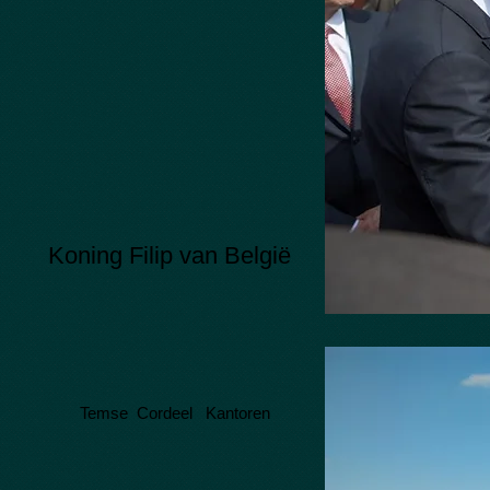
Koning Filip van België
Temse Cordeel
Kantoren