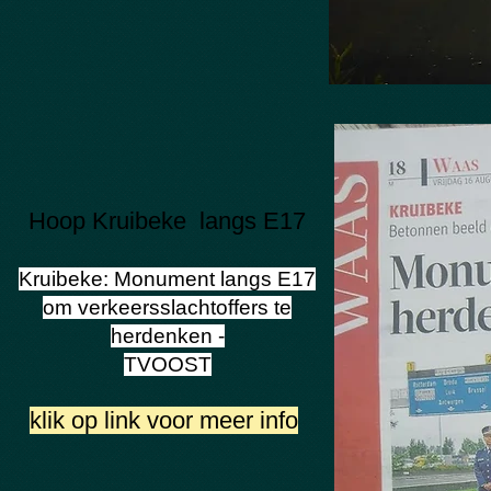
Hoop Kruibeke langs E17
Kruibeke: Monument langs E17
om verkeersslachtoffers te
herdenken -
TVOOST
klik op link voor meer info